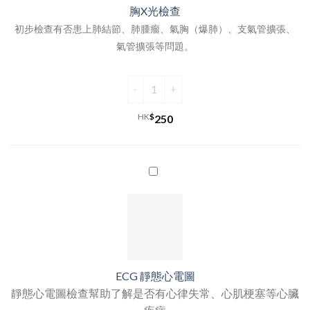
胸X光檢查
初步檢查有否患上肺結節、肺腫瘤、氣胸（爆肺）、支氣管擴張、
氣管擴張等問題。
HK
$
250
ECG 靜態心電圖
靜態心電圖檢查幫助了解是否有心律失常、心肌梗塞等心臟