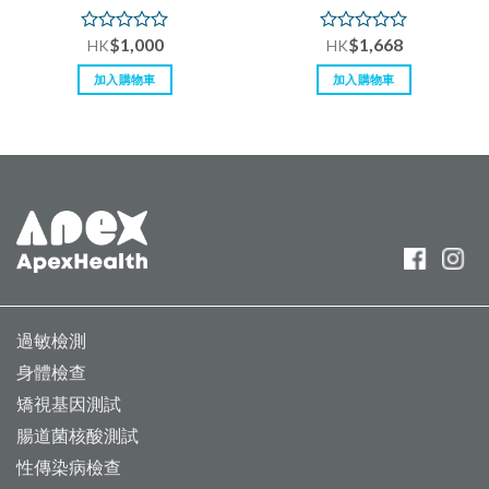
$
1,000
$
1,668
評
評
HK
HK
分
分
0
0
加入購物車
加入購物車
滿
滿
分
分
5
5
過敏檢測
身體檢查
矯視基因測試
腸道菌核酸測試
性傳染病檢查