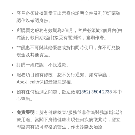
客戶必須於檢測當天出示身份證明文件及列印訂購確
認信以確認身份。
所購買之服務有效期為2個月，客戶必須於2個月內(由
確認付款日期起計)接受有關測試，逾期作廢。
**優惠不可與其他優惠或折扣同時使用，亦不可兌換
現金及其他貨品。
訂購一經確認，不設退款。
服務項目如有修改，恕不另行通知。如有爭議，
ApexHealth保留最後決定權。
如有任何檢測之問題，歡迎致電
(852) 3504 2738
本中
心查詢。
免責聲明：
所有健康檢查/服務並非作為醫務診斷或治
療用途。當閣下身體健康出現任何疾病徵兆時，應立
即諮詢有認可資格的醫生，作出診斷及治療。