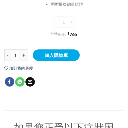
丙型肝炎總量抗體
HK
$
$
850
765
加入購物車
加到我的最愛
如果您正受以下症狀困