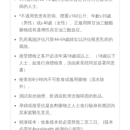
病的人士。
^不適用曾患有肝病、體重≥160公斤、年齡≤35歲
（男性）或≤40歲（女性）、正服用降甘油三酸酯
藥物或有遺傳性高甘油三酯血症。
乳癌風險評估只限44-69歲婦女以評估罹患乳癌的
風險。
接受體檢之客戶必須年滿18歲或以上。（18歲以下
人士，如進行身體檢查，須由家長陪同並簽署同意
書）
檢查前8小時內不可飲食或服用藥物（清水除
外）。
測試前勿抽煙、飲酒或飲用含咖啡因的飲品。
孕婦或接受抗凝血劑藥物之人士進行驗身前應諮詢
其家庭醫生意見。
精液樣本：收集樣本前必需禁慾二至三日。 (樣本
必需於ApexHealth 檢測中心留取)