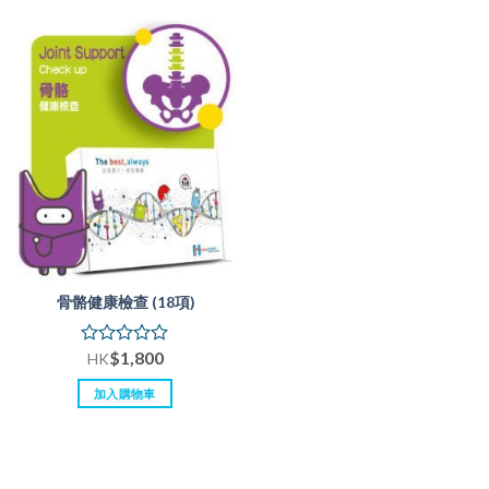
骨骼健康檢查 (18項)
$
1,800
評
HK
分
0
加入購物車
滿
分
5